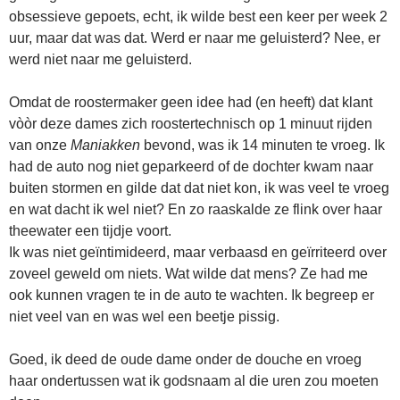
obsessieve gepoets, echt, ik wilde best een keer per week 2
uur, maar dat was dat. Werd er naar me geluisterd? Nee, er
werd niet naar me geluisterd.
Omdat de roostermaker geen idee had (en heeft) dat klant
vòòr deze dames zich roostertechnisch op 1 minuut rijden
van onze
Maniakken
bevond, was ik 14 minuten te vroeg. Ik
had de auto nog niet geparkeerd of de dochter kwam naar
buiten stormen en gilde dat dat niet kon, ik was veel te vroeg
en wat dacht ik wel niet? En zo raaskalde ze flink over haar
theewater een tijdje voort.
Ik was niet geïntimideerd, maar verbaasd en geïrriteerd over
zoveel geweld om niets. Wat wilde dat mens? Ze had me
ook kunnen vragen te in de auto te wachten. Ik begreep er
niet veel van en was wel een beetje pissig.
Goed, ik deed de oude dame onder de douche en vroeg
haar ondertussen wat ik godsnaam al die uren zou moeten