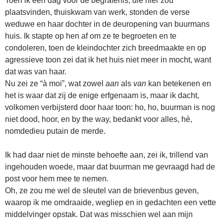
Toen ik een dag voor de begrafenis, die hier zou
plaatsvinden, thuiskwam van werk, stonden de verse
weduwe en haar dochter in de deuropening van buurmans
huis. Ik stapte op hen af om ze te begroeten en te
condoleren, toen de kleindochter zich breedmaakte en op
agressieve toon zei dat ik het huis niet meer in mocht, want
dat was van haar.
Nu zei ze “à moi”, wat zowel
aan
als
van
kan betekenen en
het is waar dat zij de enige erfgenaam is, maar ik dacht,
volkomen verbijsterd door haar toon: ho, ho, buurman is nog
niet dood, hoor, en by the way, bedankt voor alles, hè,
nomdedieu putain de merde.
Ik had daar niet de minste behoefte aan, zei ik, trillend van
ingehouden woede, maar dat buurman me gevraagd had de
post voor hem mee te nemen.
Oh, ze zou me wel de sleutel van de brievenbus geven,
waarop ik me omdraaide, wegliep en in gedachten een vette
middelvinger opstak. Dat was misschien wel aan mijn