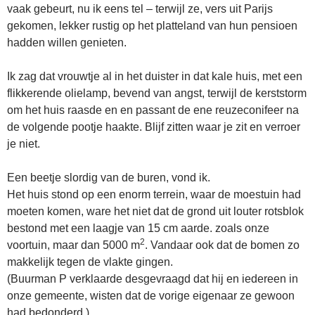
vaak gebeurt, nu ik eens tel – terwijl ze, vers uit Parijs
gekomen, lekker rustig op het platteland van hun pensioen
hadden willen genieten.
Ik zag dat vrouwtje al in het duister in dat kale huis, met een
flikkerende olielamp, bevend van angst, terwijl de kerststorm
om het huis raasde en en passant de ene reuzeconifeer na
de volgende pootje haakte. Blijf zitten waar je zit en verroer
je niet.
Een beetje slordig van de buren, vond ik.
Het huis stond op een enorm terrein, waar de moestuin had
moeten komen, ware het niet dat de grond uit louter rotsblok
bestond met een laagje van 15 cm aarde. zoals onze
2
voortuin, maar dan 5000 m
. Vandaar ook dat de bomen zo
makkelijk tegen de vlakte gingen.
(Buurman P verklaarde desgevraagd dat hij en iedereen in
onze gemeente, wisten dat de vorige eigenaar ze gewoon
had bedonderd.)