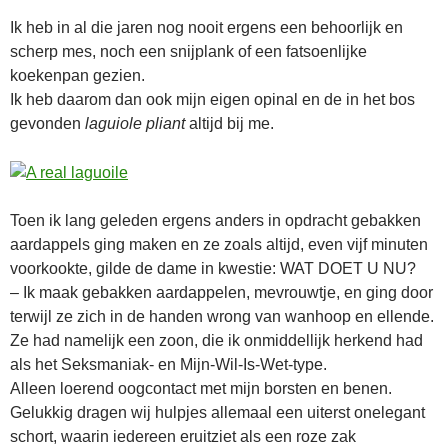
Ik heb in al die jaren nog nooit ergens een behoorlijk en
scherp mes, noch een snijplank of een fatsoenlijke
koekenpan gezien.
Ik heb daarom dan ook mijn eigen opinal en de in het bos
gevonden
laguiole pliant
altijd bij me.
Toen ik lang geleden ergens anders in opdracht gebakken
aardappels ging maken en ze zoals altijd, even vijf minuten
voorkookte, gilde de dame in kwestie: WAT DOET U NU?
– Ik maak gebakken aardappelen, mevrouwtje, en ging door
terwijl ze zich in de handen wrong van wanhoop en ellende.
Ze had namelijk een zoon, die ik onmiddellijk herkend had
als het Seksmaniak- en Mijn-Wil-Is-Wet-type.
Alleen loerend oogcontact met mijn borsten en benen.
Gelukkig dragen wij hulpjes allemaal een uiterst onelegant
schort, waarin iedereen eruitziet als een roze zak