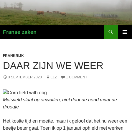
Search
Franse zaken
SKIP
PRIMAR
TO
MENU
CONTENT
FRANKRIJK
DAAR ZIJN WE WEER
3 SEPTEMBER 2020
ELZ
1 COMMENT
Maisveld staat op omvallen, niet door de hond maar de
droogte
Het kostte tijd en moeite, maar ik geloof dat het nu weer een
beetje beter gaat. Toen ik op 1 januari ophield met werken,