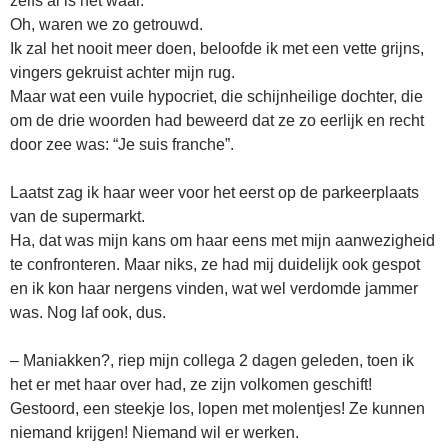
zelfs al is het waar.
Oh, waren we zo getrouwd.
Ik zal het nooit meer doen, beloofde ik met een vette grijns,
vingers gekruist achter mijn rug.
Maar wat een vuile hypocriet, die schijnheilige dochter, die
om de drie woorden had beweerd dat ze zo eerlijk en recht
door zee was: “Je suis franche”.
Laatst zag ik haar weer voor het eerst op de parkeerplaats
van de supermarkt.
Ha, dat was mijn kans om haar eens met mijn aanwezigheid
te confronteren. Maar niks, ze had mij duidelijk ook gespot
en ik kon haar nergens vinden, wat wel verdomde jammer
was. Nog laf ook, dus.
– Maniakken?, riep mijn collega 2 dagen geleden, toen ik
het er met haar over had, ze zijn volkomen geschift!
Gestoord, een steekje los, lopen met molentjes! Ze kunnen
niemand krijgen! Niemand wil er werken.