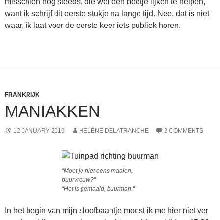
misschien nog steeds, die wel een beetje lijken te helpen,
want ik schrijf dit eerste stukje na lange tijd. Nee, dat is niet
waar, ik laat voor de eerste keer iets publiek horen.
FRANKRIJK
MANIAKKEN
12 JANUARY 2019
HELÈNE DELATRANCHE
2 COMMENTS
“Moet je niet eens maaien,
buurvrouw?”
“Het is gemaaid, buurman.
“
In het begin van mijn sloofbaantje moest ik me hier niet ver