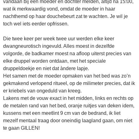
vandaan bij een moeder en dochter melden, altijd na 15:00,
wat ik merkwaardig vond, omdat de moeder in haar
nachthemd op haar douchebeurt zat te wachten. Je wil je
toch wel iets eerder opfrissen.
Die twee keer per week twee uur werden elke keer
dwangneurotisch ingevuld. Alles moest in dezelfde
volgorde, de badkamer moest na afloop uiterst precies van
elke druppel worden ontdaan, met het speciale
druppeldoekje en niet dat àndere lapje.
Het samen met de moeder opmaken van het bed was zo’n
gekmakend verlopend ritueel, op de milimeter precies, dat ik
er kriebels van ongeduld van kreeg.
Lakens met de vouw exact in het midden, links en rechts op
de metalen rand van het bed, oranje ruitjes van deken idem,
kussens met een meetlint 9 cm van de bedrand, ik liet
mezelf mentaal traag door oneindig laagland gaan, om niet
te gaan GILLEN!