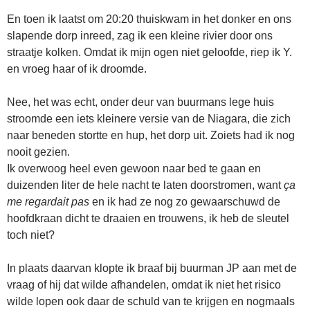
En toen ik laatst om 20:20 thuiskwam in het donker en ons
slapende dorp inreed, zag ik een kleine rivier door ons
straatje kolken. Omdat ik mijn ogen niet geloofde, riep ik Y.
en vroeg haar of ik droomde.
Nee, het was echt, onder deur van buurmans lege huis
stroomde een iets kleinere versie van de Niagara, die zich
naar beneden stortte en hup, het dorp uit. Zoiets had ik nog
nooit gezien.
Ik overwoog heel even gewoon naar bed te gaan en
duizenden liter de hele nacht te laten doorstromen, want
ça
me regardait pas
en ik had ze nog zo gewaarschuwd de
hoofdkraan dicht te draaien en trouwens, ik heb de sleutel
toch niet?
In plaats daarvan klopte ik braaf bij buurman JP aan met de
vraag of hij dat wilde afhandelen, omdat ik niet het risico
wilde lopen ook daar de schuld van te krijgen en nogmaals